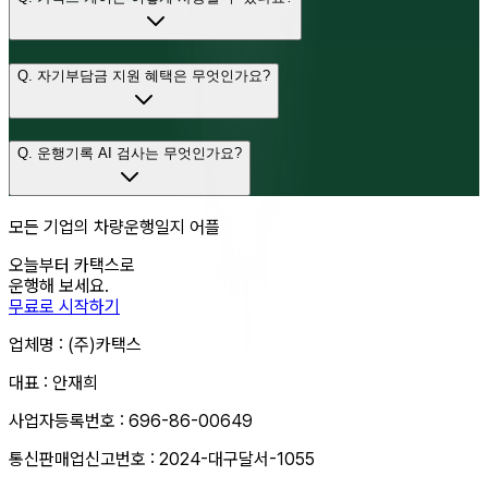
Q.
자기부담금 지원 혜택은 무엇인가요?
Q.
운행기록 AI 검사는 무엇인가요?
모든 기업의 차량운행일지 어플
오늘부터 카택스로
운행해 보세요.
무료로 시작하기
업체명 : (주)카택스
대표 : 안재희
사업자등록번호 : 696-86-00649
통신판매업신고번호 : 2024-대구달서-1055